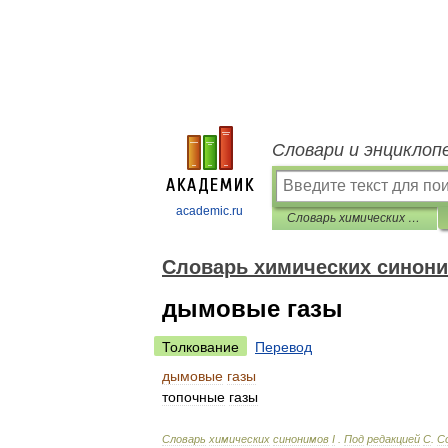
Словари и энциклоп
academic.ru
Cловарь химических синонимов I
Cловарь химических синони
дымовые газы
Толкование
Перевод
дымовые
газы
топочные
газы
Cловарь
химических
синонимов
I
.
Под
редакцией
С
.
С