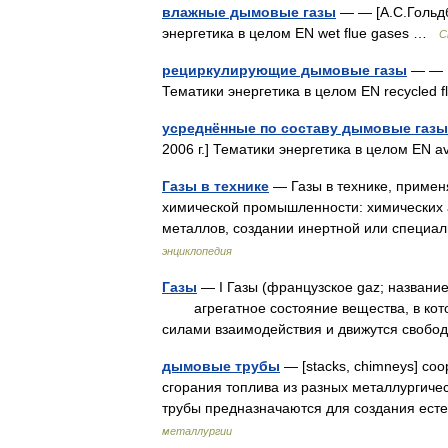
влажные дымовые газы
— — [А.С.Гольдбе
энергетика в целом EN wet flue gases …
С
рециркулирующие дымовые газы
— — [
Тематики энергетика в целом EN recycled 
усреднённые по составу дымовые газы
2006 г.] Тематики энергетика в целом EN 
Газы в технике
— Газы в технике, примен
химической промышленности: химических а
металлов, создании инертной или специ
энциклопедия
Газы
— I Газы (французское gaz; названи
агрегатное состояние вещества, в котор
силами взаимодействия и движутся своб
дымовые трубы
— [stacks, chimneys] со
сгорания топлива из разных металлургиче
трубы предназначаются для создания ес
металлургии