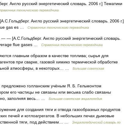
рг. Англо русский энергетический словарь. 2006 г.] Тематики
правочник технического переводчика
А.С.Гольдберг. Англо русский энергетический словарь. 2006 г.]
flue gas es …
Справочник технического переводчика
— — [А.С.Гольдберг. Англо русский энергетический словарь.
average flue gases …
Справочник технического переводчика
яются главным образом в качестве топлива; сырья для
гентов при сварке, газовой химико термической обработке
альной атмосферы, в некоторых… …
Большая советская
е предложено голланским учёным Я. Б. Гельмонтом
ом его частицы не связаны или весьма слабо связаны
одно, заполняя весь… …
Большая советская энциклопедия
оружение для создания тяги и отвода газообразных продуктов
ских печей и котлоагрегатов. В небольших печах дымовые
тественной тяги, под действием… …
Энциклопедический словарь по