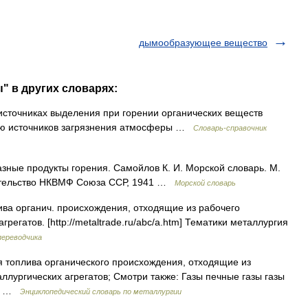
дымообразующее вещество
" в других словарях:
сточниках выделения при горении органических веществ
олю источников загрязнения атмосферы …
Словарь-справочник
азные продукты горения. Самойлов К. И. Морской словарь. М.
дательство НКВМФ Союза ССР, 1941 …
Морской словарь
ва органич. происхождения, отходящие из рабочего
регатов. [http://metaltrade.ru/abc/a.htm] Тематики металлургия
переводчика
я топлива органического происхождения, отходящие из
лургических агрегатов; Смотри также: Газы печные газы газы
зы …
Энциклопедический словарь по металлургии