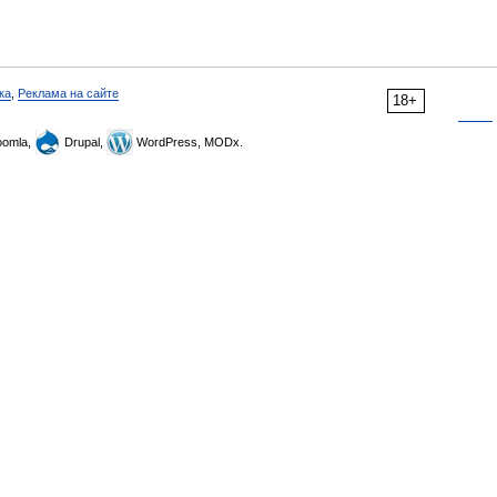
ка
,
Реклама на сайте
18+
omla,
Drupal,
WordPress, MODx.