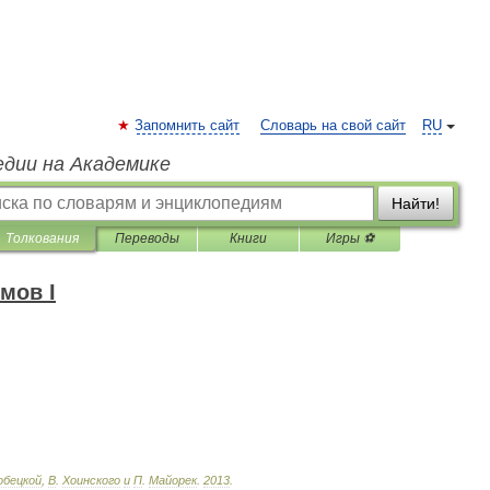
Запомнить сайт
Словарь на свой сайт
RU
едии на Академике
Найти!
Толкования
Переводы
Книги
Игры ⚽
мов I
обецкой
,
В
.
Хоинского
и
П
.
Майорек
.
2013
.