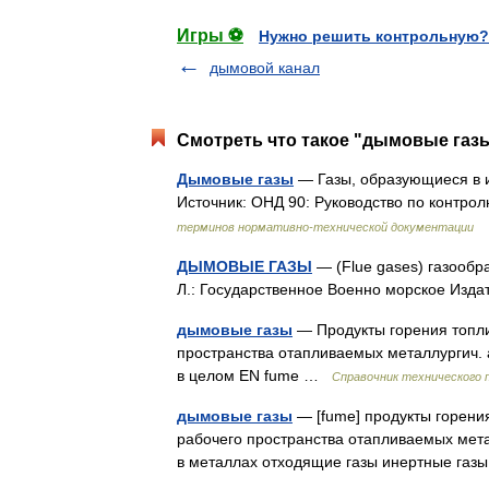
Игры ⚽
Нужно решить контрольную?
дымовой канал
Смотреть что такое "дымовые газы
Дымовые газы
— Газы, образующиеся в и
Источник: ОНД 90: Руководство по контр
терминов нормативно-технической документации
ДЫМОВЫЕ ГАЗЫ
— (Flue gases) газообр
Л.: Государственное Военно морское Из
дымовые газы
— Продукты горения топли
пространства отапливаемых металлургич. аг
в целом EN fume …
Справочник технического 
дымовые газы
— [fume] продукты горени
рабочего пространства отапливаемых метал
в металлах отходящие газы инертные га